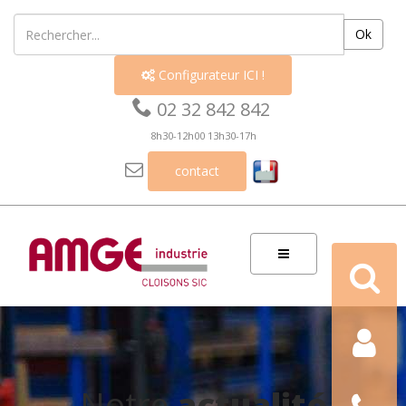
Ok
Configurateur ICI !


02 32 842 842
8h30-12h00 13h30-17h

contact
Recherch
Contact
Nous
Notre
actualité
téléphon