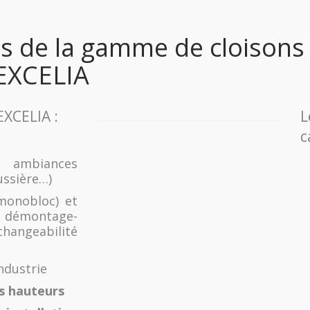
ns de la gamme de cloisons
 EXCELIA
EXCELIA :
L
c
 ambiances
ussière…)
onobloc) et
: démontage-
angeabilité
ndustrie
s hauteurs