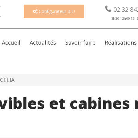

02 32 84
Configurateur ICI !

8h30-12h00 13h
Accueil
Actualités
Savoir faire
Réalisations
XCELIA
vibles et cabines