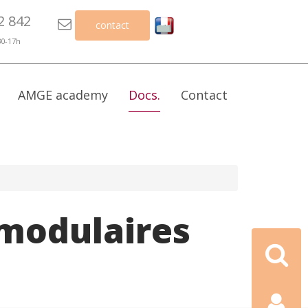
2 842

contact
30-17h
AMGE academy
Docs.
Contact
 modulaires
Recherch
Contact