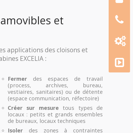
Nous
 amovibles et
téléphon
Configur
3D
es applications des cloisons et
AMGE
abines EXCELIA :
academy
Fermer
des espaces de travail
(process, archives, bureau,
vestiaires, sanitaires) ou de détente
(espace communication, réfectoire)
Créer sur mesure
tous types de
locaux : petits et grands ensembles
de bureaux, locaux techniques
Isoler
des zones à contraintes