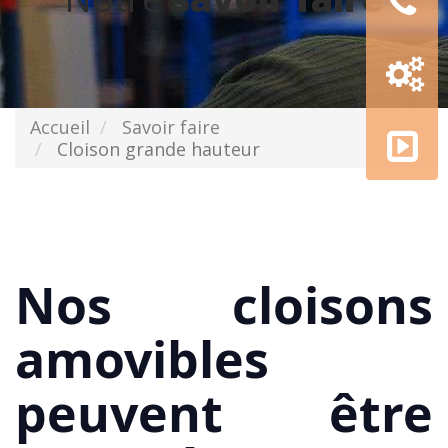
Configur
3D
AMGE
Accueil
Savoir faire
academy
Cloison grande hauteur
Nos cloisons
amovibles
peuvent être