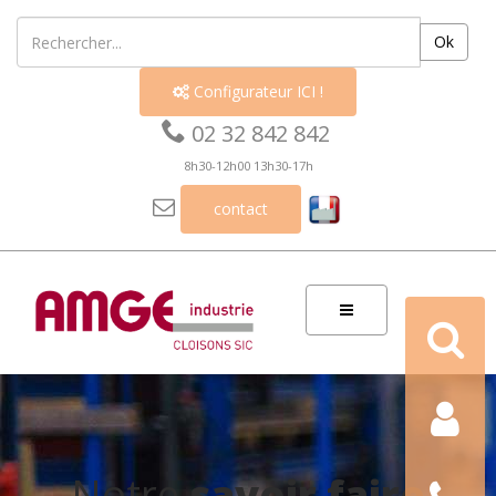
Ok
Configurateur ICI !


02 32 842 842
8h30-12h00 13h30-17h

contact
Recherch
Contact
Nous
Notre
savoir faire
téléphon