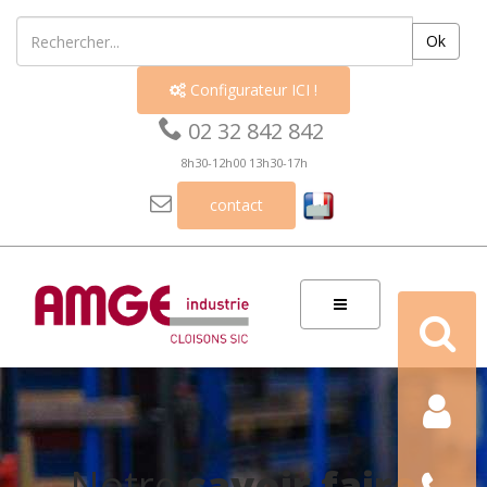
Ok
Configurateur ICI !


02 32 842 842
8h30-12h00 13h30-17h

contact
Recherch
Contact
Nous
Notre
savoir faire
téléphon