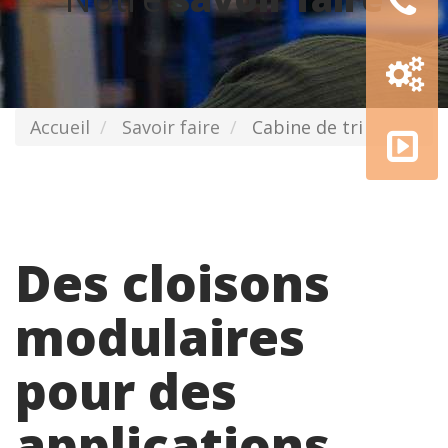
Configur
3D
AMGE
Accueil
Savoir faire
Cabine de tri
academy
Des cloisons
modulaires
pour des
applications