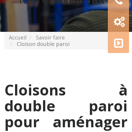
Configur
3D
AMGE
Accueil
Savoir faire
academy
Cloison double paroi
Cloisons à
double paroi
pour aménager