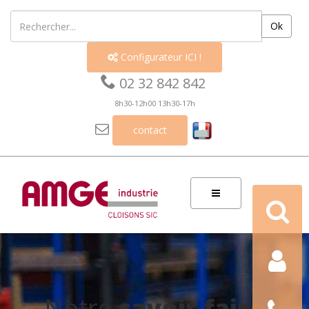
Ok
Configurateur ICI !


02 32 842 842
8h30-12h00 13h30-17h

contact
Recherch
Contact
Nous
Notre
savoir faire
téléphon