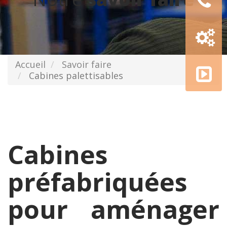
Configur
3D
AMGE
Accueil
Savoir faire
academy
Cabines palettisables
Cabines
préfabriquées
pour aménager