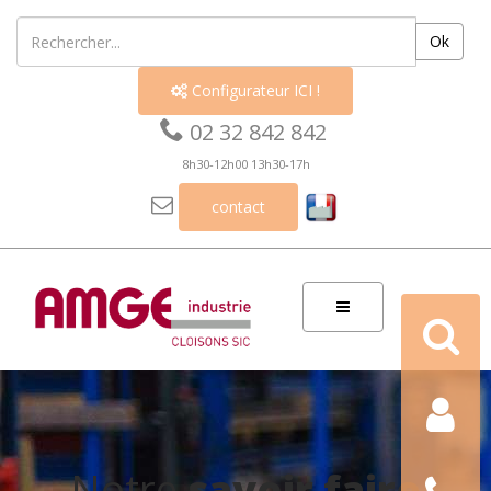
Ok
Configurateur ICI !


02 32 842 842
8h30-12h00 13h30-17h

contact
Recherch
Contact
Nous
Notre
savoir faire
téléphon