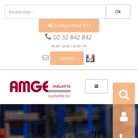
Ok
Configurateur ICI !


02 32 842 842
8h30-12h00 13h30-17h

contact
Recherch
Contact
Nous
Notre
actualité
téléphon