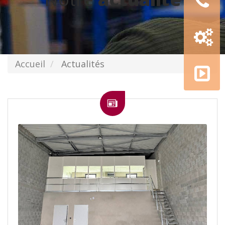
Configur
3D
AMGE
Accueil
Actualités
academy