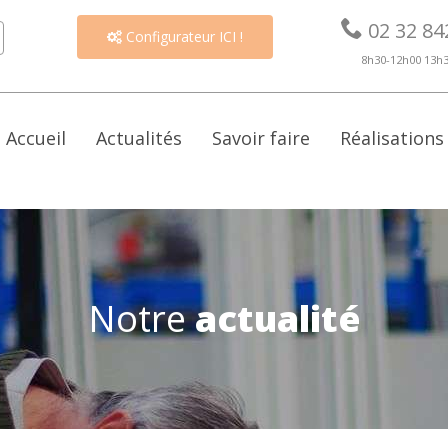

02 32 84
Configurateur ICI !

8h30-12h00 13h
Accueil
Actualités
Savoir faire
Réalisations
Notre
actualité