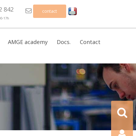
2 842

contact
30-17h
AMGE academy
Docs.
Contact
Recherch
Contact