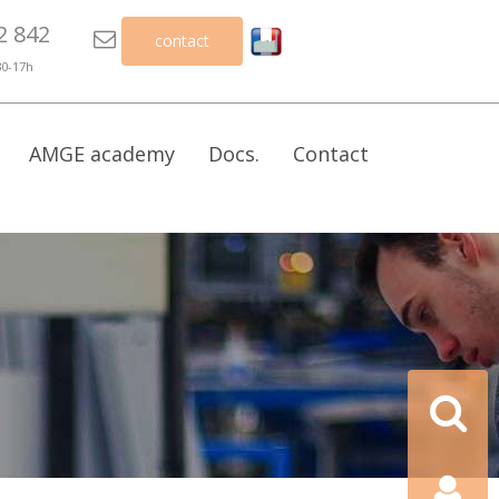
2 842

contact
30-17h
AMGE academy
Docs.
Contact
Recherch
Contact