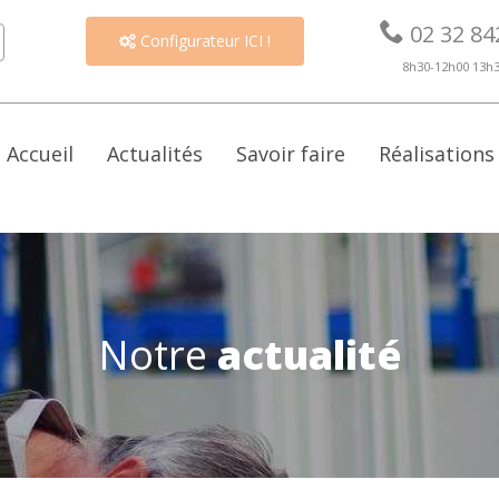

02 32 84
Configurateur ICI !

8h30-12h00 13h
Accueil
Actualités
Savoir faire
Réalisations
Notre
actualité