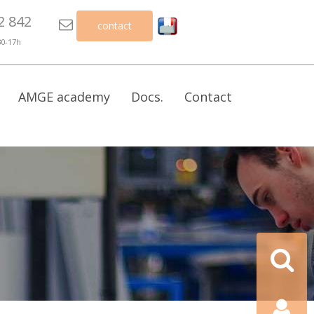
2 842

contact
30-17h
AMGE academy
Docs.
Contact
Recherch
Contact