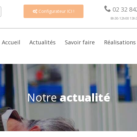

02 32 84
Configurateur ICI !

8h30-12h00 13h
Accueil
Actualités
Savoir faire
Réalisations
Notre
actualité