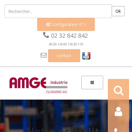
Ok
Configurateur ICI !


02 32 842 842
8h30-12h00 13h30-17h

contact
Recherch
Contact
Nous
Notre
actualité
téléphon