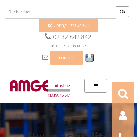
Ok
Configurateur ICI !


02 32 842 842
8h30-12h00 13h30-17h

contact
Recherch
Contact
Nous
Notre
actualité
téléphon