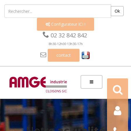
Ok
Configurateur ICI !


02 32 842 842
8h30-12h00 13h30-17h

contact
Recherch
Contact
Nous
Notre
actualité
téléphon