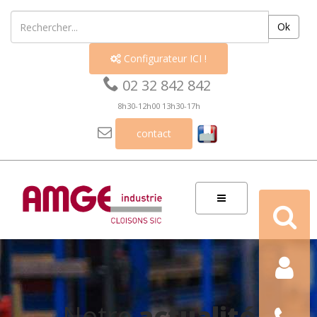
Ok
Configurateur ICI !


02 32 842 842
8h30-12h00 13h30-17h

contact
Recherch
Contact
Nous
Notre
actualité
téléphon