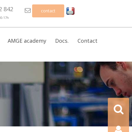
2 842

contact
30-17h
AMGE academy
Docs.
Contact
Recherch
Contact