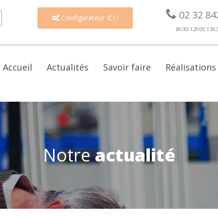

02 32 84
Configurateur ICI !

8h30-12h00 13h
Accueil
Actualités
Savoir faire
Réalisations
Notre
actualité