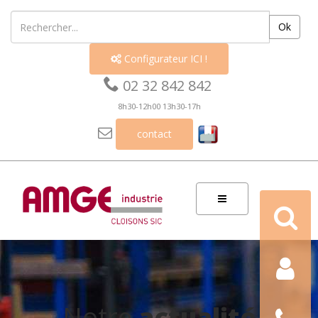
Ok
Configurateur ICI !


02 32 842 842
8h30-12h00 13h30-17h

contact
Recherch
Contact
Nous
Notre
actualité
téléphon