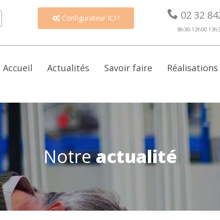

02 32 84
Configurateur ICI !

8h30-12h00 13h
Accueil
Actualités
Savoir faire
Réalisations
Notre
actualité