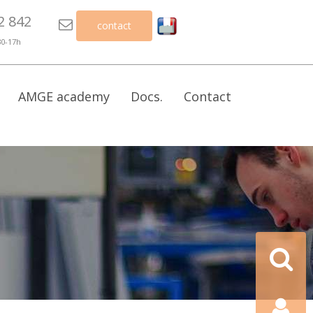
2 842

contact
30-17h
AMGE academy
Docs.
Contact
Recherch
Contact