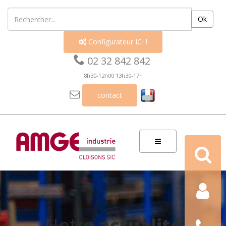
Ok
Configurateur ICI !


02 32 842 842
8h30-12h00 13h30-17h

contact
Recherch
Contact
Nous
Notre
actualité
téléphon