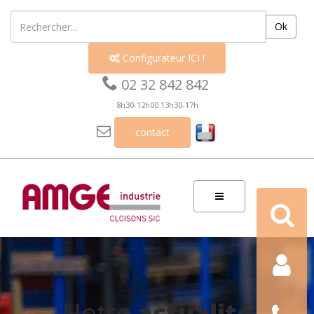
Ok
Configurateur ICI !


02 32 842 842
8h30-12h00 13h30-17h

contact
Recherch
Contact
Nous
Notre
actualité
téléphon