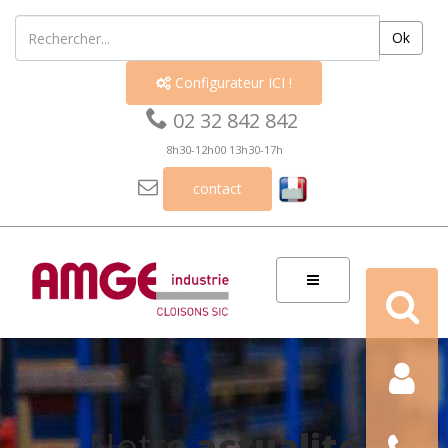
Ok
Configurateur ICI !


02 32 842 842
8h30-12h00 13h30-17h

contact
Recherch
Contact
Nous
Notre
actualité
téléphon