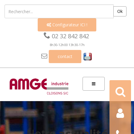
Ok
Configurateur ICI !


02 32 842 842
8h30-12h00 13h30-17h

contact
Recherch
Contact
Nous
Notre
actualité
téléphon