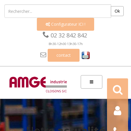
Ok
Configurateur ICI !


02 32 842 842
8h30-12h00 13h30-17h

contact
Recherch
Contact
Nous
Notre
actualité
téléphon