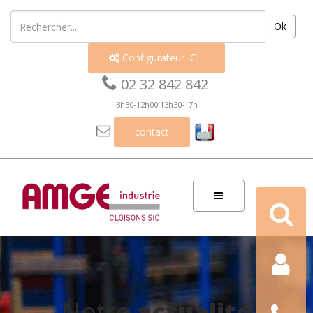
Ok
Configurateur ICI !


02 32 842 842
8h30-12h00 13h30-17h

contact
Recherch
Contact
Nous
Notre
actualité
téléphon