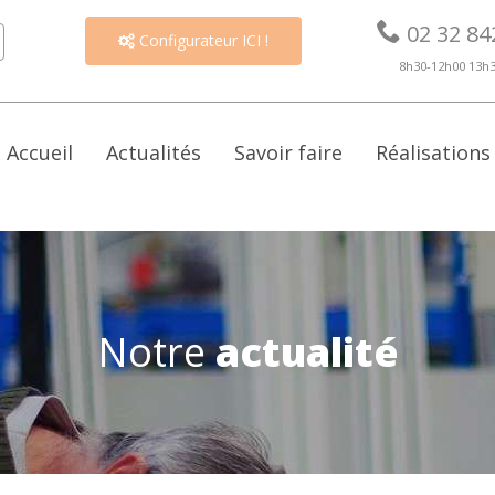

02 32 84
Configurateur ICI !

8h30-12h00 13h
Accueil
Actualités
Savoir faire
Réalisations
Notre
actualité