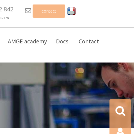
2 842

contact
30-17h
AMGE academy
Docs.
Contact
Recherch
Contact