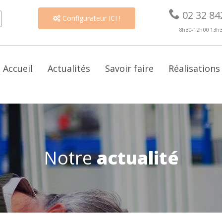

02 32 84
Configurateur ICI !

8h30-12h00 13h
Accueil
Actualités
Savoir faire
Réalisations
Notre
actualité