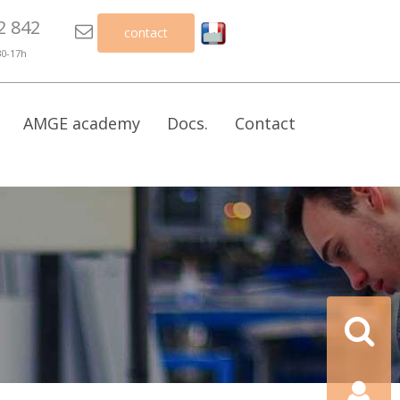
2 842

contact
30-17h
AMGE academy
Docs.
Contact
Recherch
Contact