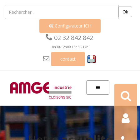
Ok
Configurateur ICI !


02 32 842 842
8h30-12h00 13h30-17h

contact
Recherch
Contact
Nous
Notre
actualité
téléphon