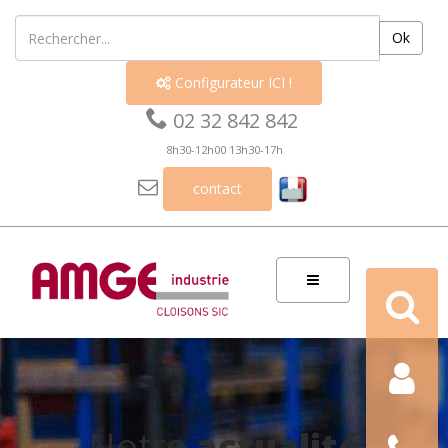
Ok
Configurateur ICI !


02 32 842 842
8h30-12h00 13h30-17h

contact
Recherch
Contact
Nous
Notre
actualité
téléphon