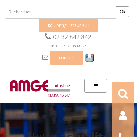
Ok
Configurateur ICI !


02 32 842 842
8h30-12h00 13h30-17h

contact
Recherch
Contact
Nous
Notre
actualité
téléphon