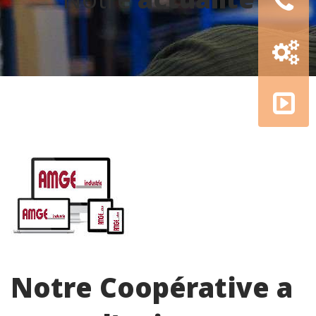
Configur
3D
AMGE
academy
Notre Coopérative a