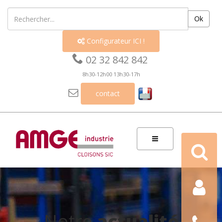
Ok
Configurateur ICI !


02 32 842 842
8h30-12h00 13h30-17h

contact
Recherch
Contact
Nous
Notre
actualité
téléphon