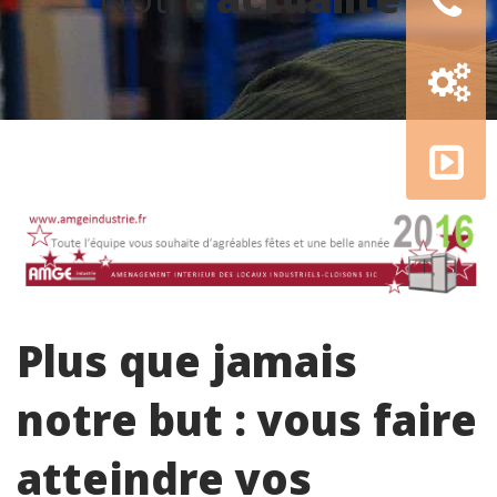
Configur
3D
AMGE
academy
Plus que jamais
notre but : vous faire
atteindre vos