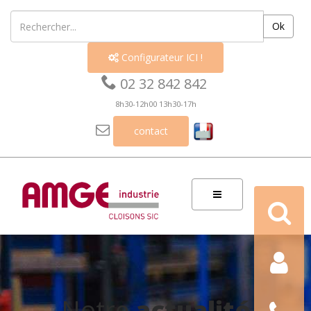
Ok
Configurateur ICI !


02 32 842 842
8h30-12h00 13h30-17h

contact
Recherch
Contact
Nous
Notre
actualité
téléphon