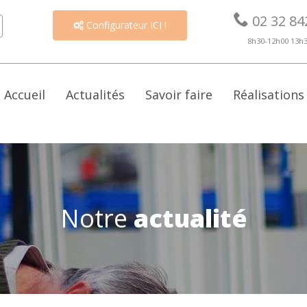

02 32 84
Configurateur ICI !

8h30-12h00 13h
Accueil
Actualités
Savoir faire
Réalisations
Notre
actualité