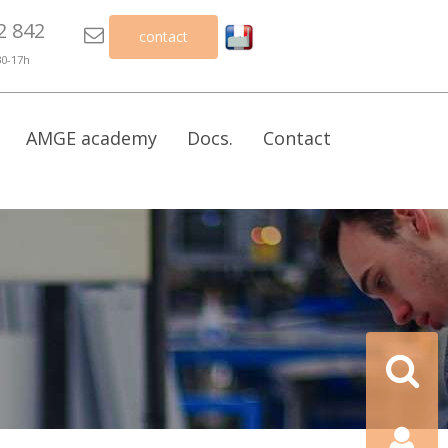
2 842

contact
30-17h
AMGE academy
Docs.
Contact
Recherch
Contact