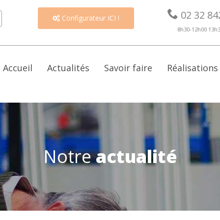

02 32 84
Configurateur ICI !

8h30-12h00 13h
Accueil
Actualités
Savoir faire
Réalisations
Notre
actualité