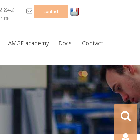
2 842

contact
30-17h
AMGE academy
Docs.
Contact
Recherch
Contact