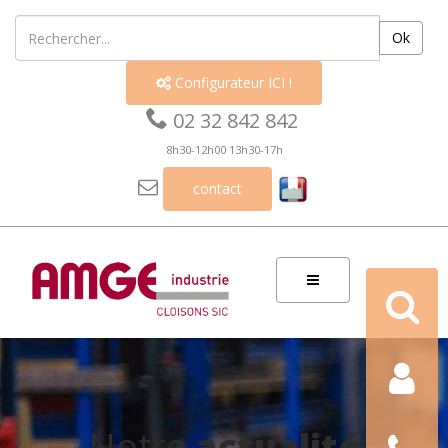
Ok
Configurateur ICI !


02 32 842 842
8h30-12h00 13h30-17h

contact
Recherch
Contact
Nous
Notre
actualité
téléphon