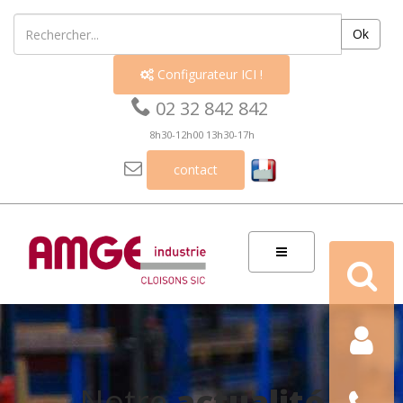
Ok
Configurateur ICI !


02 32 842 842
8h30-12h00 13h30-17h

contact
Recherch
Contact
Nous
Notre
actualité
téléphon