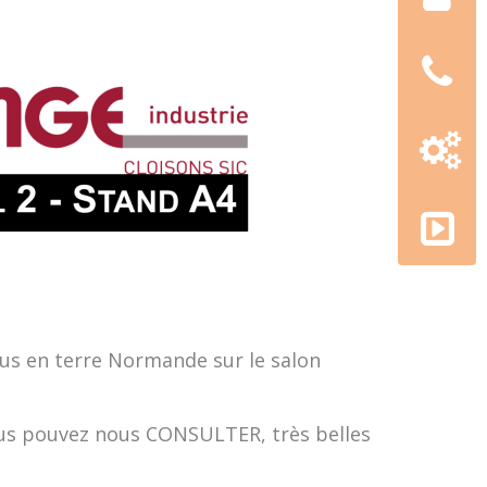
Nous
téléphon
Configur
3D
AMGE
academy
ous en terre Normande sur le salon
vous pouvez nous
CONSULTER
, très belles