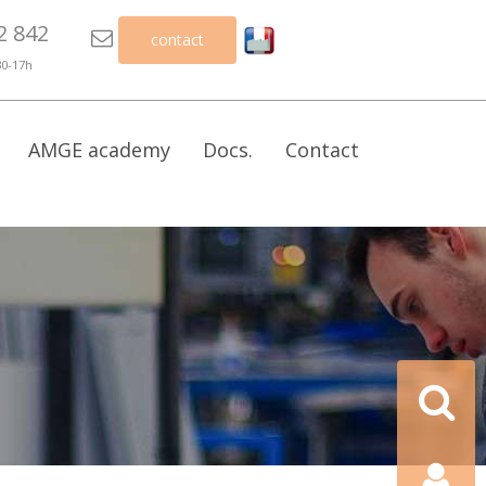
2 842

contact
30-17h
AMGE academy
Docs.
Contact
Recherch
Contact