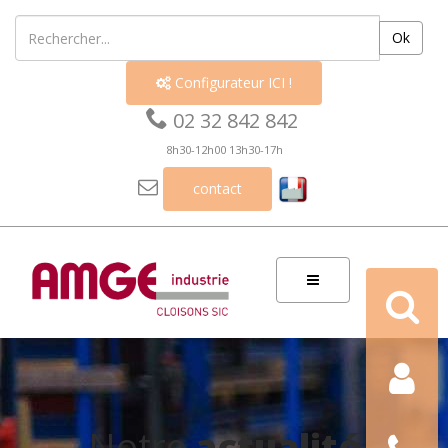
Ok
Configurateur ICI !


02 32 842 842
8h30-12h00 13h30-17h

contact
Recherch
Contact
Nous
Notre
actualité
téléphon