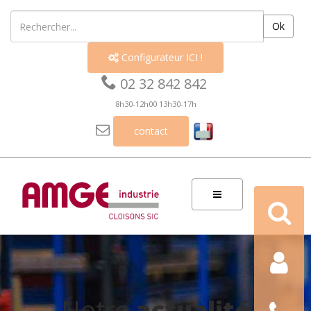
Ok
Configurateur ICI !


02 32 842 842
8h30-12h00 13h30-17h

contact
Recherch
Contact
Nous
Notre
actualité
téléphon