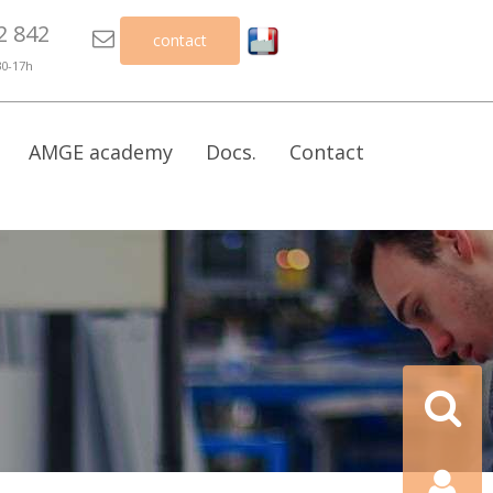
2 842

contact
30-17h
AMGE academy
Docs.
Contact
Recherch
Contact