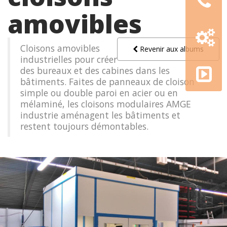
amovibles
Configur
3D
Cloisons amovibles
Revenir aux albums
industrielles pour créer
AMGE
des bureaux et des cabines dans les
academy
bâtiments. Faites de panneaux de cloison
simple ou double paroi en acier ou en
mélaminé, les cloisons modulaires AMGE
industrie aménagent les bâtiments et
restent toujours démontables.