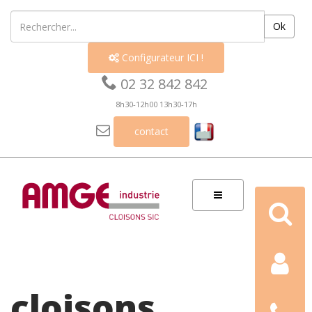
Ok
Configurateur ICI !


02 32 842 842
8h30-12h00 13h30-17h

contact
Recherch
Contact
cloisons
Nous
téléphon