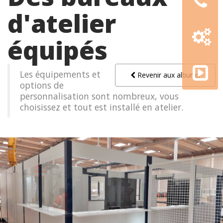
d'atelier
Configur
3D
équipés
AMGE
academy
Les équipements et
Revenir aux albums
options de
personnalisation sont nombreux, vous
choisissez et tout est installé en atelier.