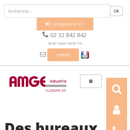
Ok
Configurateur ICI !


02 32 842 842
8h30-12h00 13h30-17h

contact
Recherch
Contact
Des bureaux
Nous
téléphon