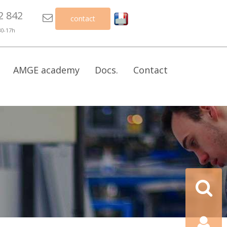
2 842

contact
30-17h
AMGE academy
Docs.
Contact
Recherch
Contact