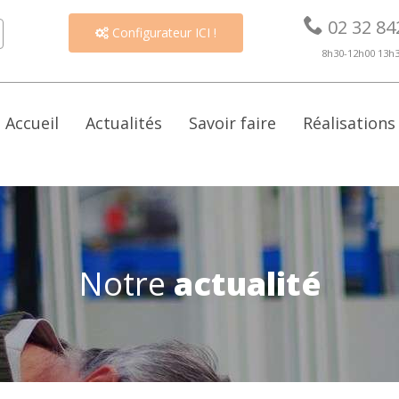

02 32 84
Configurateur ICI !

8h30-12h00 13h
Accueil
Actualités
Savoir faire
Réalisations
Notre
actualité